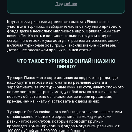
Подробнее
Крутите выигрышные игровые автоматы в Pinco casino,
участвуя в турнирах, и забирайте часть от крупного призового
фонда даже в несколько миллионов евро. Официальный сайт
казино Пин Ко хоть и появился только в текущем году, на
сегодня его игрокам уже доступны разные интересные акции,
включая турнирные розыгрыши: эксклюзивные и сетевые.
Детальнее расскажем про них в нашей статье.
ЧТО ТАКОЕ ТУРНИРЫ В ОНЛАЙН КАЗИНО
ПИНКО?
Турниры Пинко – это соревнования за щедрые награды, где
надо крутить игровые автоматы на реальные деньги и
зарабатывать за это турнирные очки. По сути, ничего сложного,
но все равно розыгрыши между собой немного отличаются,
поэтому обязательно ознакомьтесь со всеми правилами,
прежде, чем начинать участвовать в одном из них.
Турниры в Pin Co casino – это события, организованные самим
онлайн казино, и сетевые соревнования между игроками
разных игровых клубов, которые проводит крупный
провайдер. Суммы призовых фондов могут быть разными: от
100 000 рублей до 3 500 000 евро и больше.