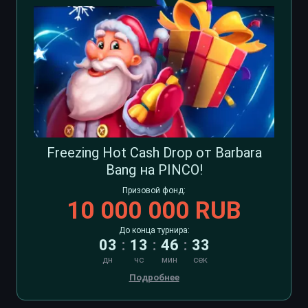
Freezing Hot Cash Drop от Barbara
Bang на PINCO!
Призовой фонд:
10 000 000 RUB
До конца турнира:
03
:
13
:
46
:
33
дн
чс
мин
сек
Подробнее