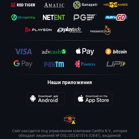
Наши приложения
Сайт находится под управлением компании Carlitta N.V., которая
обладает лицензией № OGL/2024/1516 (O841), выданной