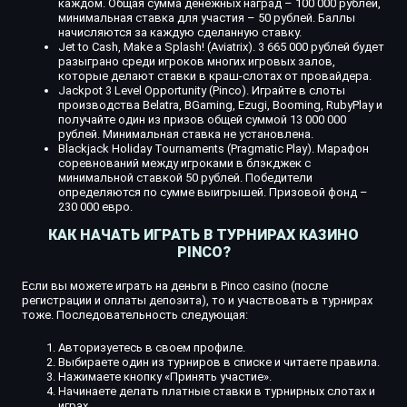
каждом. Общая сумма денежных наград – 100 000 рублей,
минимальная ставка для участия – 50 рублей. Баллы
начисляются за каждую сделанную ставку.
Jet to Cash, Make a Splash! (Aviatrix). 3 665 000 рублей будет
разыграно среди игроков многих игровых залов,
которые делают ставки в краш-слотах от провайдера.
Jackpot 3 Level Opportunity (Pinco). Играйте в слоты
производства Belatra, BGaming, Ezugi, Booming, RubyPlay и
получайте один из призов общей суммой 13 000 000
рублей. Минимальная ставка не установлена.
Blackjack Holiday Tournaments (Pragmatic Play). Марафон
соревнований между игроками в блэкджек с
минимальной ставкой 50 рублей. Победители
определяются по сумме выигрышей. Призовой фонд –
230 000 евро.
КАК НАЧАТЬ ИГРАТЬ В ТУРНИРАХ КАЗИНО
PINCO?
Если вы можете играть на деньги в Pinco casino (после
регистрации и оплаты депозита), то и участвовать в турнирах
тоже. Последовательность следующая:
Авторизуетесь в своем профиле.
Выбираете один из турниров в списке и читаете правила.
Нажимаете кнопку «Принять участие».
Начинаете делать платные ставки в турнирных слотах и
играх.