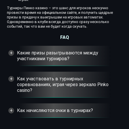
Турниры Пинко казино – это шанс для игроков нескучно
провести время на официальном сайте, и получить щедрые
призы в придачу к выигрышам на игровых автоматах.
Одновременно в клубе всегда доступно сразу несколько
событий, так что вам не будет когда скучать.
FAQ
+
Какие призы разыгрываются между
участниками турниров?
+
Как участвовать в турнирных
соревнованиях, играя через зеркало Pinko
casino?
+
Как начисляются очки в турнирах?